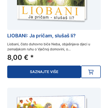
LIOBANI: Ja pričam, slušaš li?
Liobani, čisto duhovno biće Neba, objašnjava djeci u
zemaljskom ruhu o Vječnoj domovini, o…
8,00
€
*
SAZNAJTE VIŠE