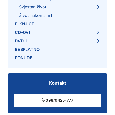
Svjestan život
Život nakon smrti
E-KNJIGE
CD-OVI
DVD-I
BESPLATNO
PONUDE
Kontakt
098/9425-777