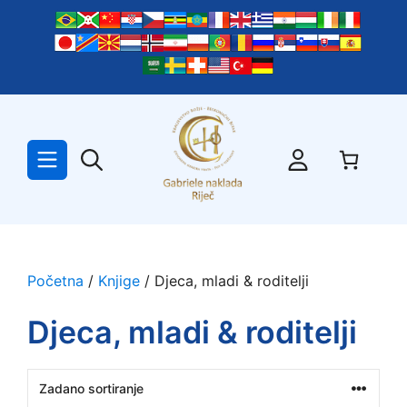
Preskoči
na
sadržaj
Početna
/
Knjige
/ Djeca, mladi & roditelji
Djeca, mladi & roditelji