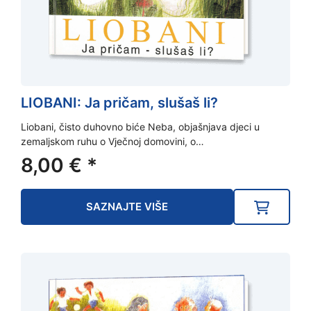
LIOBANI: Ja pričam, slušaš li?
Liobani, čisto duhovno biće Neba, objašnjava djeci u
zemaljskom ruhu o Vječnoj domovini, o…
8,00
€
*
SAZNAJTE VIŠE