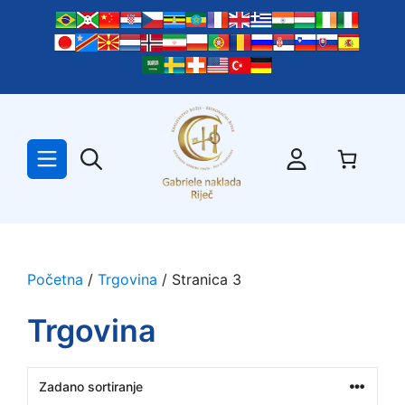
Preskoči
na
sadržaj
Početna
/
Trgovina
/ Stranica 3
Trgovina