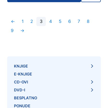
←
1
2
3
4
5
6
7
8
9
→
KNJIGE
E-KNJIGE
CD-OVI
DVD-I
BESPLATNO
PONUDE