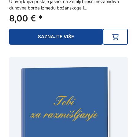
U ovoj knjizi postaje jasno: na Zemlji bijesni nezamisliva
duhovna borba između božanskoga i…
8,00
€
*
SAZNAJTE VIŠE