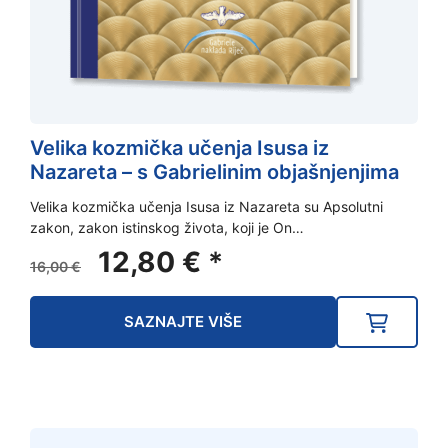
Velika kozmička učenja Isusa iz
Nazareta – s Gabrielinim objašnjenjima
Velika kozmička učenja Isusa iz Nazareta su Apsolutni
zakon, zakon istinskog života, koji je On…
Izvorna
Trenutna
12,80
€
*
16,00
€
cijena
cijena
bila
je:
SAZNAJTE VIŠE
je:
12,80 €.
16,00 €.