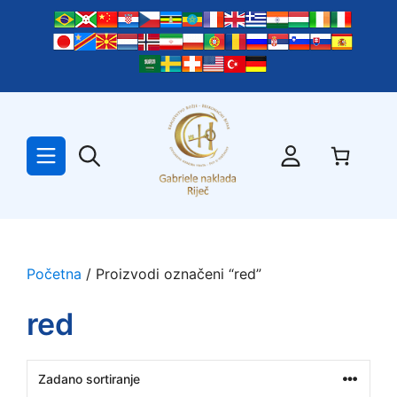
Preskoči
na
sadržaj
Početna
/ Proizvodi označeni “red”
red