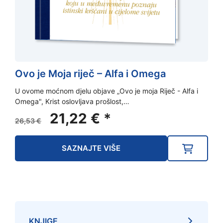
Ovo je Moja riječ – Alfa i Omega
U ovome moćnom djelu objave „Ovo je moja Riječ - Alfa i
Omega", Krist oslovljava prošlost,…
Izvorna
Trenutna
21,22
€
*
26,53
€
cijena
cijena
bila
je:
SAZNAJTE VIŠE
je:
21,22 €.
26,53 €.
KNJIGE