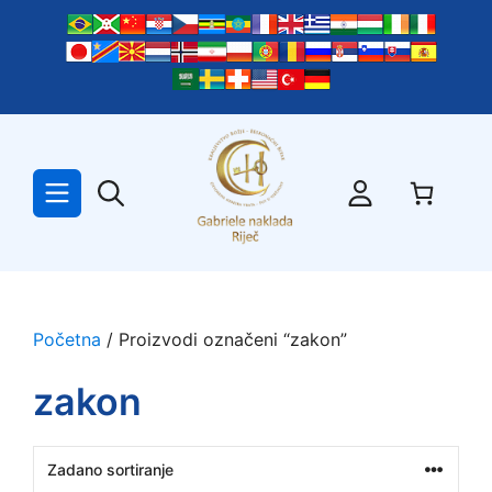
Preskoči
na
sadržaj
Početna
/ Proizvodi označeni “zakon”
zakon