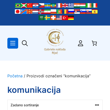
Preskoči
na
sadržaj
Početna
/ Proizvodi označeni “komunikacija”
komunikacija