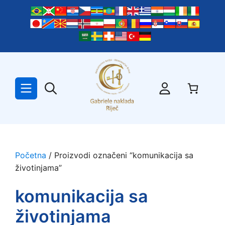
Preskoči
na
sadržaj
Početna
/ Proizvodi označeni “komunikacija sa
životinjama”
komunikacija sa
životinjama