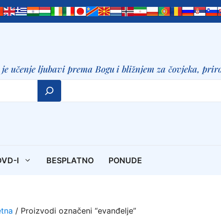
je učenje ljubavi prema Bogu
i bližnjem za čovjeka, priro
DVD-I
BESPLATNO
PONUDE
tna
/ Proizvodi označeni “evanđelje”