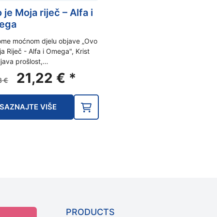
je Moja riječ – Alfa i
ega
ome moćnom djelu objave „Ovo
ja Riječ - Alfa i Omega", Krist
ljava prošlost,…
Izvorna
Trenutna
21,22
€
*
3
€
cijena
cijena
bila
je:
SAZNAJTE VIŠE
je:
21,22 €.
26,53 €.
PRODUCTS