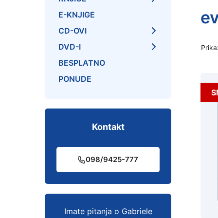
ev
E-KNJIGE
CD-OVI
DVD-I
Prika
BESPLATNO
PONUDE
S
Kontakt
098/9425-777
Imate pitanja o Gabriele