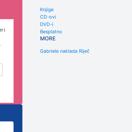
Knjige
CD-ovi
DVD-i
r i
Besplatno
MORE
.
Gabriele naklada Riječ