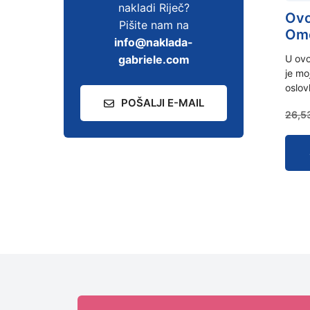
nakladi Riječ?
Ovo 
Pišite nam na
Om
info@naklada-
gabriele.com
U ov
je mo
oslov
POŠALJI E-MAIL
26,5