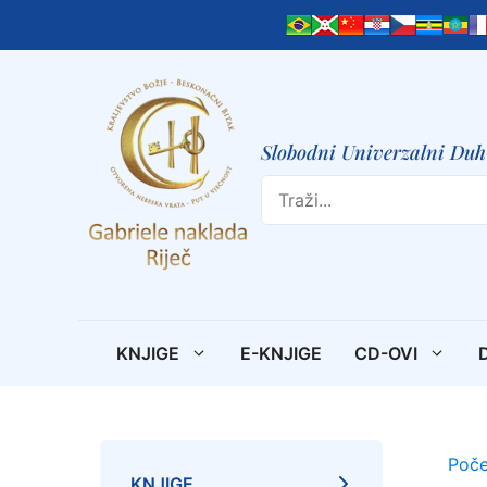
Preskoči
na
sadržaj
Slobodni Univerzalni Duh 
Search
KNJIGE
E-KNJIGE
CD-OVI
Poče
KNJIGE