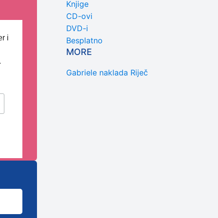
Knjige
CD-ovi
DVD-i
r i
Besplatno
MORE
.
Gabriele naklada Riječ