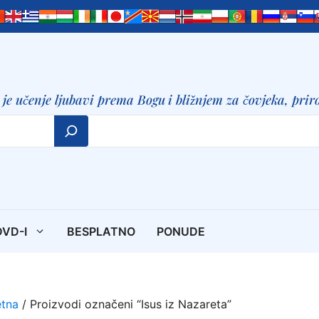
je učenje ljubavi prema Bogu
i bližnjem za čovjeka, priro
DVD-I
BESPLATNO
PONUDE
tna
/ Proizvodi označeni “Isus iz Nazareta”