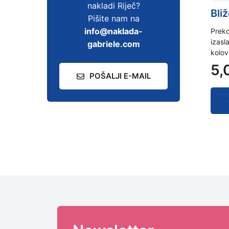
nakladi Riječ?
Bli
Pišite nam na
info@naklada-
Preko
izasla
gabriele.com
kolo
5,
POŠALJI E-MAIL