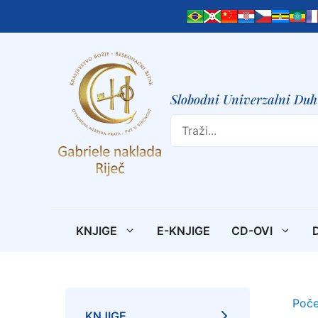
Preskoči
na
sadržaj
Slobodni Univerzalni Duh 
Search
KNJIGE
E-KNJIGE
CD-OVI
Poče
KNJIGE