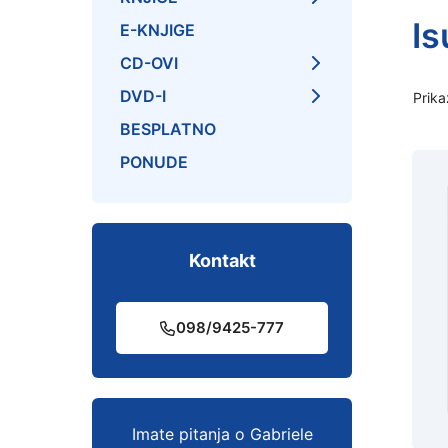
Is
E-KNJIGE
CD-OVI
DVD-I
Prika
BESPLATNO
PONUDE
Kontakt
098/9425-777
Imate pitanja o Gabriele